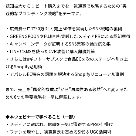
認知拡大からリピート購入までを一気通貫で攻略するための”実
践的なブランディング戦略”をテーマに、
・広告費ゼロで30万DLと売上50倍を実現したSNS戦略の裏側
・GREEN SPOONやFUJIMIも実践したメディアPRによる認知獲得
・キャンペーンデータが証明するSNS集客の絶対的効果
・LINEとSMSを使ったCVR改善と購入離脱対策
・さらにはeギフト・サブスクで食品ECを次のステージへ引き上
げるShopify活用術
・アパレルEC特有の課題を解決するShopifyリニューアル事例
まで、売上を”偶発的な成功”から”再現性ある必然”へと変えるた
めの6つの重要戦略を一挙に解説します。
◆本ウェビナーで学べること（一部）
・メディアに選ばれ、信頼を一気に獲得するPRの仕掛け
・ファンを増やし、購買意欲を高めるSNS＆UGC活用術